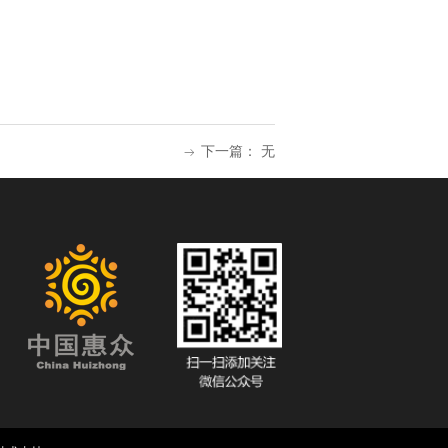
下一篇：
无
ꁹ