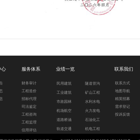
中心
服务体系
业绩一览
联系我们
告
财务审计
联系方式
民用建筑
隧道管沟
态
工程造价
地图导航
工业建筑
矿山工程
息
招标代理
精英招募
市政园林
水利水电
司法鉴定
需求登记
机场航空
火力发电
工程咨询
投诉反馈
道路桥涵
石油化工
工程监理
轨道交通
机电工程
信用评估